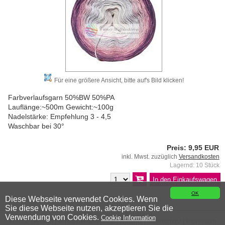
Für eine größere Ansicht, bitte auf's Bild klicken!
Farbverlaufsgarn 50%BW 50%PA
Lauflänge:~500m Gewicht:~100g
Nadelstärke: Empfehlung 3 - 4,5
Waschbar bei 30°
Preis: 9,95 EUR
inkl. Mwst. zuzüglich
Versandkosten
Lagernd: 10 Stück
OK
Diese Webseite verwendet Cookies. Wenn
Sie diese Webseite nutzen, akzeptieren Sie die
© 2026 Wiener Wollwicklerei
Verwendung von Cookies.
Cookie Information
Kontakt
|
Anfahrt
|
Versandkosten
|
AGB
|
Widerruf
|
Datenschutz
|
Impressum