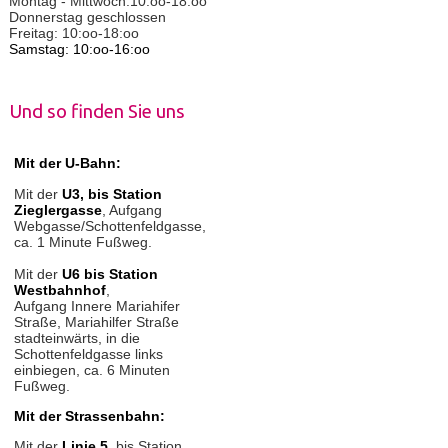
Montag - Mittwoch:10:oo-18:oo
Donnerstag geschlossen
Freitag: 10:oo-18:oo
Samstag: 10:oo-16:oo
Und so finden Sie uns
Mit der U-Bahn:
Mit der
U3, bis Station
Zieglergasse
, Aufgang
Webgasse/Schottenfeldgasse,
ca. 1 Minute Fußweg.
Mit der
U6 bis Station
Westbahnhof
,
Aufgang Innere Mariahifer
Straße, Mariahilfer Straße
stadteinwärts, in die
Schottenfeldgasse links
einbiegen, ca. 6 Minuten
Fußweg.
Mit der Strassenbahn:
Mit der
Linie 5
, bis Station