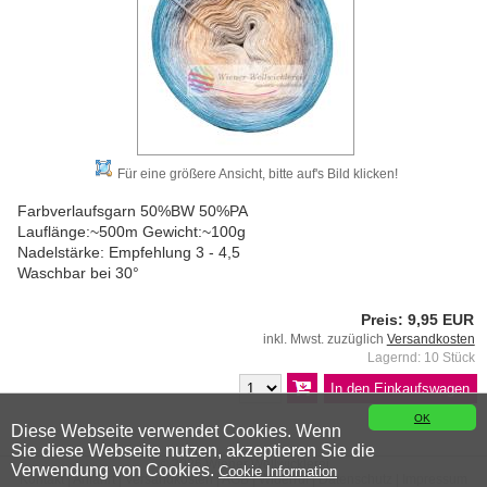
Für eine größere Ansicht, bitte auf's Bild klicken!
Farbverlaufsgarn 50%BW 50%PA
Lauflänge:~500m Gewicht:~100g
Nadelstärke: Empfehlung 3 - 4,5
Waschbar bei 30°
Preis: 9,95 EUR
inkl. Mwst. zuzüglich
Versandkosten
Lagernd: 10 Stück
OK
Diese Webseite verwendet Cookies. Wenn
Sie diese Webseite nutzen, akzeptieren Sie die
© 2026 Wiener Wollwicklerei
Verwendung von Cookies.
Cookie Information
Kontakt
|
Anfahrt
|
Versandkosten
|
AGB
|
Widerruf
|
Datenschutz
|
Impressum