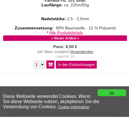
Farfalla Fb. 101 Grau
Lauflänge:
ca. 225m/50g
Nadelstärke:
2,5 - 3,5mm
Zusammensetzung:
88% Baumwolle - 12 % Polyamid
Alle Produktdetails
« Neuer Artikel »
Preis: 6,50 €
inkl. Mwst. zuzüglich
Versandkosten
Lagernd: 10
OK
Diese Webseite verwendet Cookies. Wenn
Sie diese Webseite nutzen, akzeptieren Sie die
© 2026 Wiener Wollwicklerei
Verwendung von Cookies.
Cookie Information
Kontakt
|
Anfahrt
|
Versandkosten
|
AGB
|
Widerruf
|
Datenschutz
|
Impressum
WebManagement &
W3C
Shopsystem by
Austria4U - NET POOL