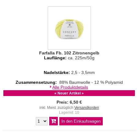
Farfalla Fb. 102 Zitronengelb
Lauflänge:
ca. 225m/50g
Nadelstärke:
2,5 - 3,5mm
Zusammensetzung:
88% Baumwolle - 12 % Polyamid
Alle Produktdetails
« Neuer Artikel »
Preis: 6,50 €
inkl. Mwst. zuzüglich
Versandkosten
Lagernd: 10