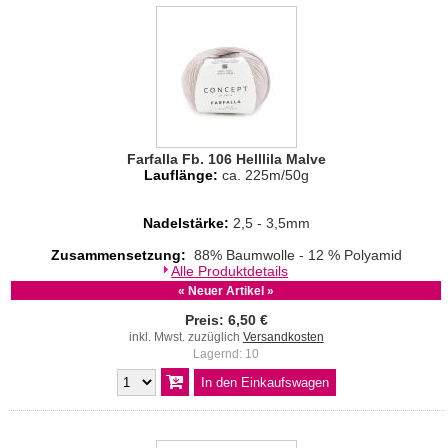
Farfalla Fb. 106 Helllila Malve
Lauflänge:
ca. 225m/50g
Nadelstärke:
2,5 - 3,5mm
Zusammensetzung:
88% Baumwolle - 12 % Polyamid
Alle Produktdetails
« Neuer Artikel »
Preis: 6,50 €
inkl. Mwst. zuzüglich
Versandkosten
Lagernd: 10