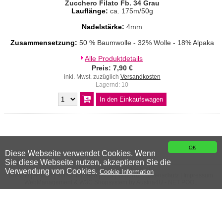
Zucchero Filato Fb. 34 Grau
Lauflänge:
ca. 175m/50g
Nadelstärke:
4mm
Zusammensetzung:
50 % Baumwolle - 32% Wolle - 18% Alpaka
Alle Produktdetails
Preis: 7,90 €
inkl. Mwst. zuzüglich
Versandkosten
Lagernd: 10
OK
Diese Webseite verwendet Cookies. Wenn
Sie diese Webseite nutzen, akzeptieren Sie die
© 2026 Wiener Wollwicklerei
Verwendung von Cookies.
Cookie Information
Kontakt
|
Anfahrt
|
Versandkosten
|
AGB
|
Widerruf
|
Datenschutz
|
Impressum
WebManagement &
W3C
Shopsystem by
Austria4U - NET POOL