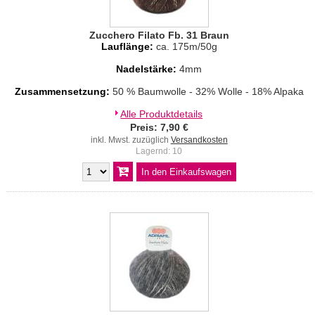
Zucchero Filato Fb. 31 Braun
Lauflänge:
ca. 175m/50g
Nadelstärke:
4mm
Zusammensetzung:
50 % Baumwolle - 32% Wolle - 18% Alpaka
Alle Produktdetails
Preis: 7,90 €
inkl. Mwst. zuzüglich
Versandkosten
Lagernd: 10