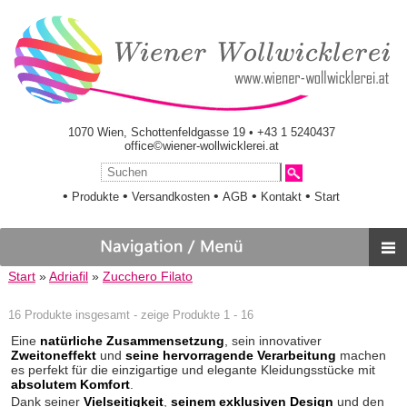
1070 Wien, Schottenfeldgasse 19 • +43 1 5240437
office©wiener-wollwicklerei.at
•
•
•
•
•
Produkte
Versandkosten
AGB
Kontakt
Start
Start
»
Adriafil
»
Zucchero Filato
16 Produkte insgesamt - zeige Produkte 1 - 16
Eine
natürliche Zusammensetzung
, sein innovativer
Zweitoneffekt
und
seine hervorragende Verarbeitung
machen
es perfekt für die einzigartige und elegante Kleidungsstücke mit
absolutem Komfort
.
Dank seiner
Vielseitigkeit
,
seinem exklusiven Design
und den